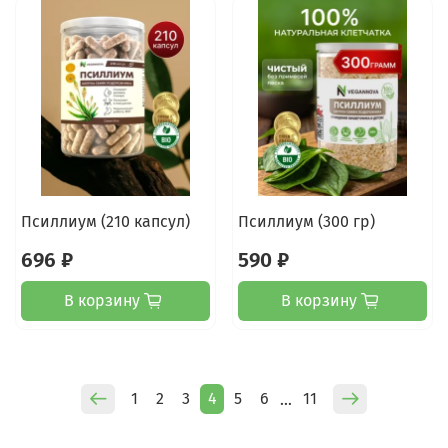
Псиллиум (210 капсул)
Псиллиум (300 гр)
696 ₽
590 ₽
В корзину
В корзину
1
2
3
4
5
6
11
…