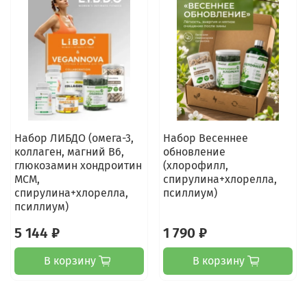
Набор ЛИБДО (омега-3,
Набор Весеннее
коллаген, магний В6,
обновление
глюкозамин хондроитин
(хлорофилл,
МСМ,
спирулина+хлорелла,
спирулина+хлорелла,
псиллиум)
псиллиум)
5 144 ₽
1 790 ₽
В корзину
В корзину