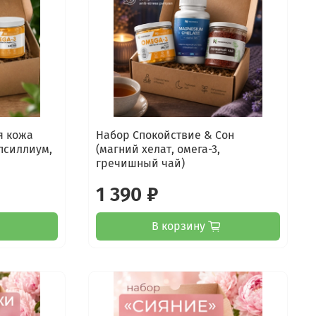
я кожа
Набор Спокойствие & Сон
псиллиум,
(магний хелат, омега-3,
гречишный чай)
1 390 ₽
В корзину