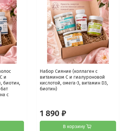
волос
Набор Сияние (коллаген с
С и
витамином С и гиалуроновой
, биотин,
кислотой, омега-3, витамин D3,
рбат
биотин)
на с
1 890 ₽
В корзину