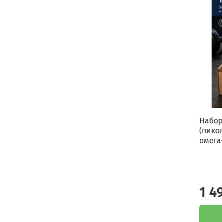
Набор
(пико
омега
1 4