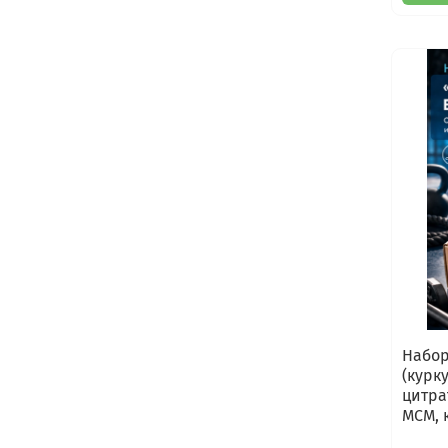
Набор
(курк
цитра
МСМ, 