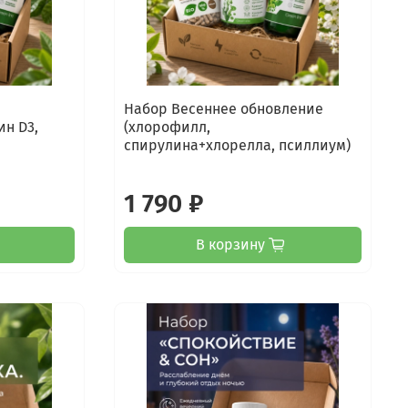
Набор Весеннее обновление
ин D3,
(хлорофилл,
спирулина+хлорелла, псиллиум)
1 790 ₽
В корзину