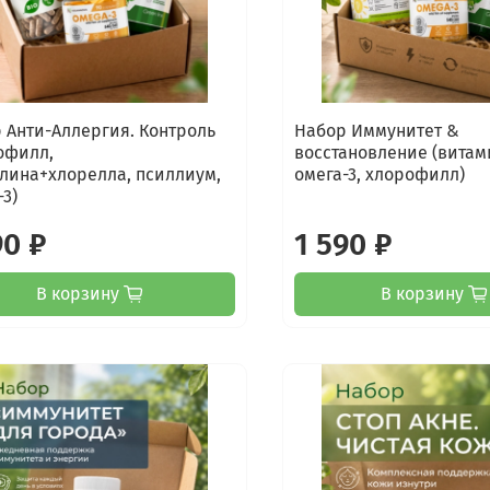
 Анти-Аллергия. Контроль
Набор Иммунитет &
офилл,
восстановление (витам
лина+хлорелла, псиллиум,
омега-3, хлорофилл)
-3)
90 ₽
1 590 ₽
В корзину
В корзину