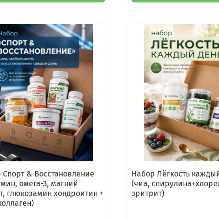
 Спорт & Восстановление
Набор Лёгкость кажды
умин, омега-3, магний
(чиа, спирулина+хлоре
т, глюкозамин хондроитин +
эритрит)
коллаген)