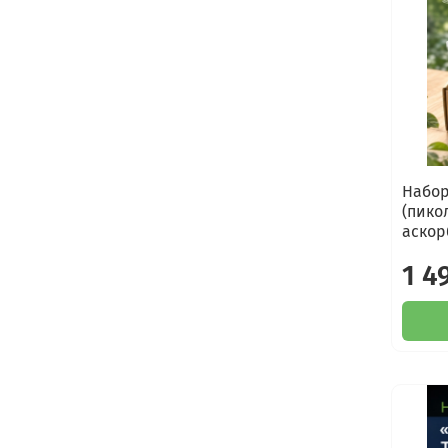
Набор
(пико
аскор
1 4