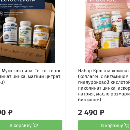
 Мужская сила. Тестостерон
Набор Красота кожи и 
линат цинка, магний цитрат,
(коллаген с витамином 
-3)
гиалуроновой кислотой
пиколинат цинка, аско
натрия, масло розмари
биотином)
90 ₽
2 490 ₽
В корзину
В корзину