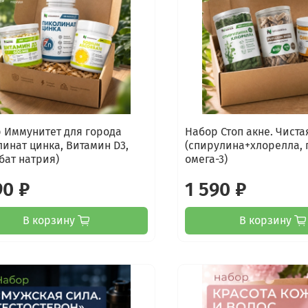
 Иммунитет для города
Набор Стоп акне. Чиста
линат цинка, Витамин D3,
(спирулина+хлорелла, 
бат натрия)
омега-3)
90 ₽
1 590 ₽
В корзину
В корзину