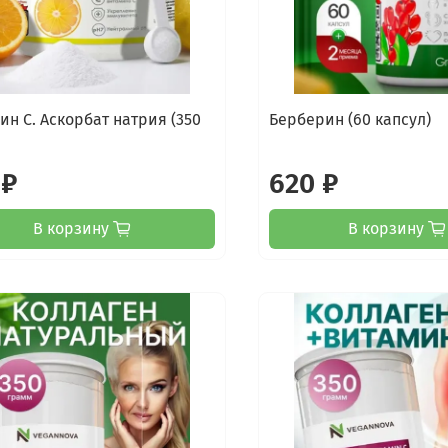
ин С. Аскорбат натрия (350
Берберин (60 капсул)
 ₽
620 ₽
В корзину
В корзину