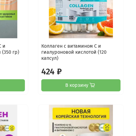
С и
Коллаген с витамином С и
(350 гр)
гиалуроновой кислотой (120
капсул)
424 ₽
В корзину