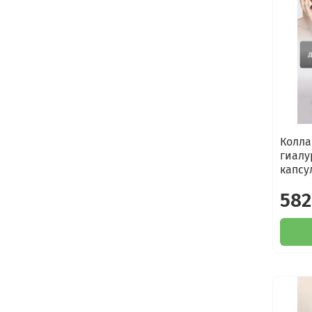
Колла
гиалу
капсу
582