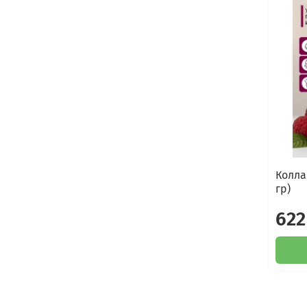
Колла
гр)
622