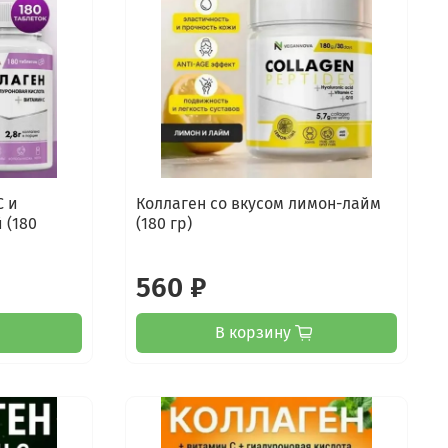
С и
Коллаген со вкусом лимон-лайм
 (180
(180 гр)
560 ₽
В корзину