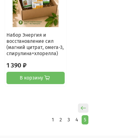
Набор Энергия и
восстановление сил
(магний цитрат, омега-3,
спирулина+хлорелла)
1 390 ₽
В корзину
1
2
3
4
5