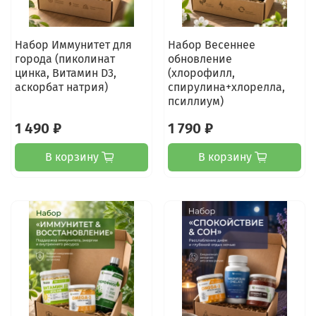
Набор Иммунитет для
Набор Весеннее
города (пиколинат
обновление
цинка, Витамин D3,
(хлорофилл,
аскорбат натрия)
спирулина+хлорелла,
псиллиум)
1 490 ₽
1 790 ₽
В корзину
В корзину