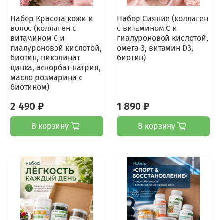
Набор Красота кожи и
Набор Сияние (коллаген
волос (коллаген с
с витамином С и
витамином С и
гиалуроновой кислотой,
гиалуроновой кислотой,
омега-3, витамин D3,
биотин, пиколинат
биотин)
цинка, аскорбат натрия,
масло розмарина с
биотином)
2 490 ₽
1 890 ₽
В корзину
В корзину