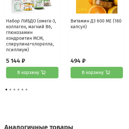
Набор ЛИБДО (омега-3,
Витамин Д3 600 МЕ (180
коллаген, магний В6,
капсул)
глюкозамин
хондроитин МСМ,
спирулина+хлорелла,
псиллиум)
5 144 ₽
494 ₽
В корзину
В корзину
Аналогичные товары