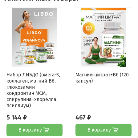
Набор ЛИБДО (омега-3,
Магний цитрат+В6 (120
коллаген, магний В6,
капсул)
глюкозамин
хондроитин МСМ,
спирулина+хлорелла,
псиллиум)
5 144 ₽
467 ₽
В корзину
В корзину