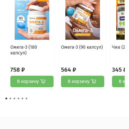
Омега-3 (180
Омега-3 (90 капсул)
Чиа (25
капсул)
758 ₽
564 ₽
345 ₽
В корзину
В корзину
В ко